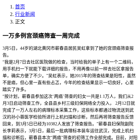
首页
行业新闻
正文
一万多例宫颈癌筛查一周完成
3月5日，44岁的湖北黄冈市蕲春县居民吴虹拿到了她的宫颈癌筛查报
告。
“我是2月7日去社区医院做的检查，当时给我的单子上有一个二维码，
用手机扫一下就能下载详细的报告，不用再像以前一样去社区拿报告
单，确实方便了不少。”吴虹表示，她2015年的筛查结果是阳性，虽然
不是癌，但心里一直有些忐忑，今年的检查结果显示一切良好，心里
踏实了许多。
“按计划，蕲春县参加这次‘两癌’筛查的妇女一共是1.1万人，我们从2
月3日启动筛查工作，全县县乡村三级妇保网络全力投入， 2月12日就
完成了一万人左右的病理标本采集工作，这些标本都通过物流送到武
汉的孙小蓉医学检验所进行上机扫描和诊断，然后再将筛查报告反馈
回来，到3月5日已经为10382人发放了筛查报告。”蕲春县妇保院副院
长李莉表示，3月5日，最后一批病理标本装车运往武汉，完成上机扫
描和诊断后，蕲春县本次“两癌”筛查的初筛工作全部完成。目前，对阳