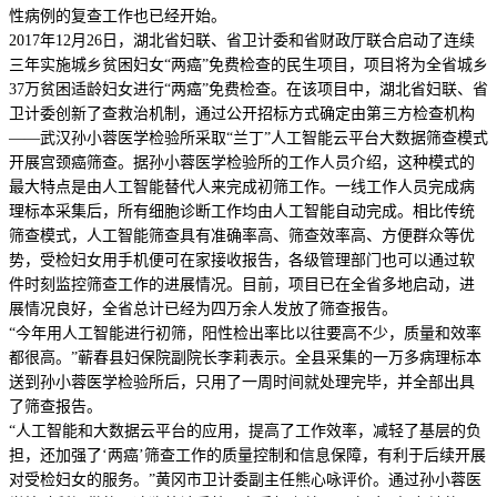
性病例的复查工作也已经开始。
2017年12月26日，湖北省妇联、省卫计委和省财政厅联合启动了连续
三年实施城乡贫困妇女“两癌”免费检查的民生项目，项目将为全省城乡
37万贫困适龄妇女进行“两癌”免费检查。在该项目中，湖北省妇联、省
卫计委创新了查救治机制，通过公开招标方式确定由第三方检查机构
——武汉孙小蓉医学检验所采取“兰丁”人工智能云平台大数据筛查模式
开展宫颈癌筛查。据孙小蓉医学检验所的工作人员介绍，这种模式的
最大特点是由人工智能替代人来完成初筛工作。一线工作人员完成病
理标本采集后，所有细胞诊断工作均由人工智能自动完成。相比传统
筛查模式，人工智能筛查具有准确率高、筛查效率高、方便群众等优
势，受检妇女用手机便可在家接收报告，各级管理部门也可以通过软
件时刻监控筛查工作的进展情况。目前，项目已在全省多地启动，进
展情况良好，全省总计已经为四万余人发放了筛查报告。
“今年用人工智能进行初筛，阳性检出率比以往要高不少，质量和效率
都很高。”蕲春县妇保院副院长李莉表示。全县采集的一万多病理标本
送到孙小蓉医学检验所后，只用了一周时间就处理完毕，并全部出具
了筛查报告。
“人工智能和大数据云平台的应用，提高了工作效率，减轻了基层的负
担，还加强了‘两癌’筛查工作的质量控制和信息保障，有利于后续开展
对受检妇女的服务。”黄冈市卫计委副主任熊心咏评价。通过孙小蓉医