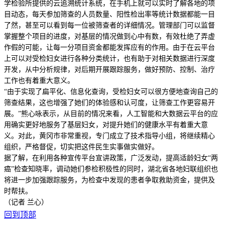
学检验所提供的云追溯统计系统，在手机上就可以实时了解各地的项
目动态，每天参加筛查的人员数量、阳性检出率等统计数据都能一目
了然，甚至可以看到每一位被筛查者的详细情况。管理部门可以监督
掌握整个项目的进度，对基层的情况做到心中有数，有效杜绝了弄虚
作假的可能，让每一分项目资金都能发挥应有的作用。由于在云平台
上可以对受检妇女进行各种分类统计，也有助于对相关数据进行深度
开发，从中分析规律，对后期开展跟踪服务，做好预防、控制、治疗
工作也有着重大意义。
“由于实现了扁平化、信息化查询，受检妇女可以很方便地查询自己的
筛查结果，这也增强了她们的体验感和认可度，让筛查工作更容易开
展。”熊心咏表示，从目前的情况来看，人工智能和大数据云平台的应
用确实更好地服务了基层妇女，对提升她们的健康水平有着重大意
义。对此，黄冈市非常重视，专门成立了技术指导小组，将继续精心
组织，严格督促，切实把这件民生实事做实做好。
据了解，在利用各种宣传平台宣讲政策，广泛发动，提高适龄妇女“两
癌”检查知晓率，调动她们参检积极性的同时，湖北省各地妇联组织也
将进一步加强跟踪服务，为检查中发现的患者争取救助资金，提供及
时帮扶。
（记者 兰心）
回到顶部