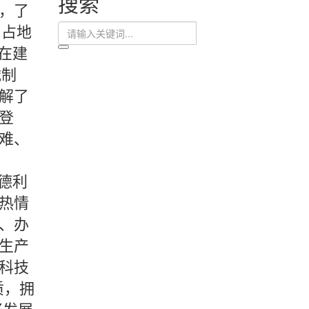
搜索
，了
目占地
的在建
械制
解了
登
难、
德利
热情
、办
生产
科技
质，拥
好发展