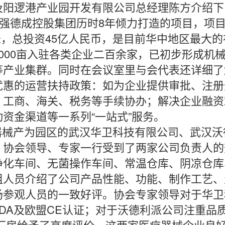
及阳逻港产业园开发有限公司总经理陈方介绍下
0强德成控股集团历时8年倾力打造的项目，项
平米，总投资45亿人民币，是目前华中地区最大
000亩入驻各类企业二百余家，已初步形成机
等产业集群。同时在会议室里与会代表还详细了
优惠的运营扶持政策：如为企业提供审批、注册
、工商、海关、税务等手续协办；解决企业融资
动资金渠道等一系列“一站式”服务。
械产为园区的武汉华卫科技有限公司、武汉沃
。协会领导、专家一行受到了两家公司负责人的
净化车间、无菌操作车间、常温仓库、阴凉仓库
组人员介绍了公司产品性能、功能、制作工艺、
场参观人员的一致好评。协会专家领导对于华卫
DA及欧盟CE认证；对于沃德利派公司注重品
厂房给予了高度评价。这两家医疗器械企业良