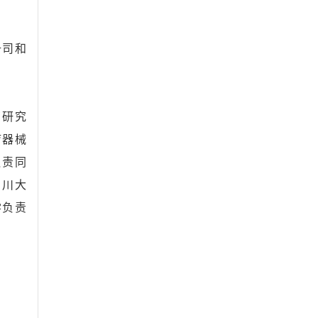
册司和
管研究
疗器械
负责同
四川大
学负责