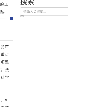
搜索
年的工
话。
产品审
，重点
专项整
效；法
管科学
行，打