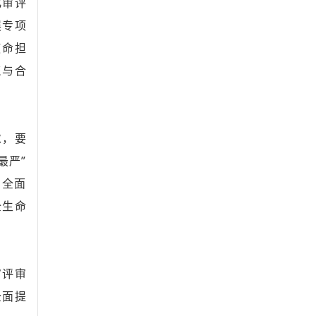
化审评
展专项
使命担
流与合
求，要
最严”
，全面
全生命
审评审
全面提