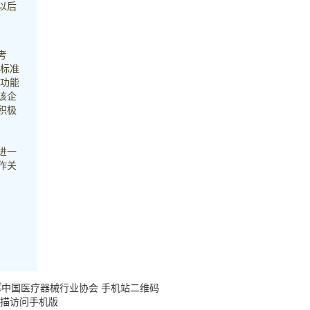
以后
考
高标准
等功能
该企
积极
进一
作关
描访问手机版