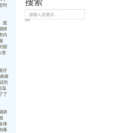
搜索
定时
、医
调研
务内
服
的困
大贡
医疗
大疾病
试剂
总监
了了
调研
困
全体
向等