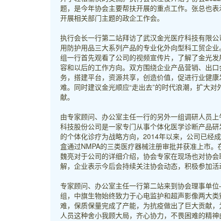
题，是今年协会主要帮扶开展的重点工作。张总也表
开展相关部门主题的政企工作会。
执行会长一行第二站拜访了武汉金光医疗科技有限公
用防护用品三大系列产品的专业化外向型科工贸企业
组一行首先观看了公司的视频宣传片，了解了金光发
容和以后的工作方向。双方围绕企业产品营销、出口
务，搭建平台，资源共享，创造价值，促进行业健康
难。同时建议金光顺应“走出去”的时代浪潮，扩大
献。
由专家顾问、办公室主任一行的另外一组调研人员上
科技股份公司是一家专门从事个体化医学诊断产品研
的个体化诊疗为战略方向，2014年以来，公司已经
盒通过NMPA的三类医疗器械注册审批并获准上市
魏亮对于公司的详细介绍，协会专家在现场也对协会
解，企业表示今后会持续关注协会动态，积极参加活
专家顾问、办公室主任一行第二站来到协会理事单位
组，中旗生物始终致力于心电监护和超声影像两大类
难，保质保量完成了产能，为抗疫做出了巨大贡献，
人员这种舍小我顾大局，齐心协力，不畏困难的精神