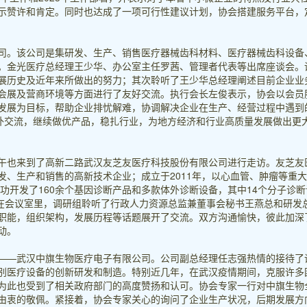
示赞许和肯定。同时也达成了一项可行性建议计划，协会搭建服务平台，
司。该公司是集研发、生产、销售医疗器械齿科材料、医疗器械齿科设备
。金光医疗总经理王少华、办公室主任罗茜、管理者代表等出席座谈会。
展历史及近年来所做出的努力；其次聆听了王少华总经理阐述目前企业业
会展及营商环境等方面进行了友好交流。执行会长左俊表示，协会以会员
发展为目标，帮助企业排忧解难，协调解决企业在生产、经营过程中遇到
对外交流，继续做优产品，稳扎行业，为地方经济和行业高质量发展做出更
午也来到了高新二路武汉友芝友医疗科技股份有限公司进行走访。友芝友
发、生产和销售的高新技术企业；成立于2011年，以心血管、肿瘤等重
成功开发了160余个基因诊断产品和多款体外诊断设备，其中14个分子诊断
。在会议室里，调研组聆听了行政人力资源总监兼董事会秘书王燕总和研发
职能，组织架构，发展历程等话题展开了交流。双方沟通愉快，彼此加深
动。
——武汉中旗生物医疗电子有限公司。公司副总经理任志强热情的接待了
别医疗设备的创新研发和制造。特别近几年，在武汉疫情期间，克服许多
为此也受到了相关政府部门的高度赞扬和认可。协会专家一行对中旗生物
由衷的敬佩。紧接着，协会专家关心的询问了企业生产状况，后期发展方