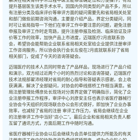
解决在相关骨科手术过程中医生能够准确定位和方便操作，有效
提升基层医生该类手术水平。因国内外同类型的产品不多，所以
有注册分类及临床评价等审评方面的疑问需要先和省局相关处室
和部门做些前期咨询沟通，主要是介绍产品，界定分类疑问，同
时可让省局指导一下他们在审评工作中要注意的问题，避免注册
申报及审评工作时走弯路，提升注册申报及检测、临床验证及评
价等工作的效率，加快产品上市进度，迈瑞医疗2月底联系协
会，希望协会能帮助企业联系省局相关处室给企业提供注册审评
工作咨询服务，所以协会执行会长左俊在2月底就联系好了省局
相关部门，促成了今天的咨询答疑会。
迈瑞医疗的技术人员同时带去了产品样品，现场进行了产品介绍
和演示，双方经过近两个小时的热烈讨论和咨询答疑，迈瑞医疗
技术法规部翟沛经理对省局的耐心指导和答疑表示感谢，会上收
获满满，解决了全部疑问，对协会的牵线搭桥工作相当满意。省
局注册管理处傅彦处长现场对分类界定做了明确指示，简化了企
业注册申报工作程序，审评中心刘彦安主任也表示省医疗器械行
业协会今天组织的现场联合办公会形式很好，即加快了企业办事
效率，也减轻了省局的注册 审评工作压力，省局会继续在企业
的注册审评工作中当好“店小二”。最后企业和省局相关负责人都
互留了通讯方式，方面后期工作中随时沟通。
省医疗器械行业协会以后会继续为会员单位提供力所能及的有关