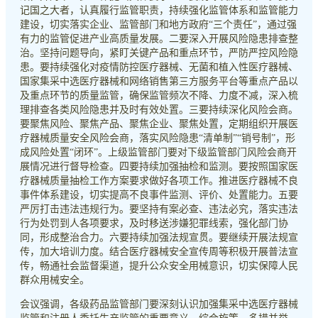
记国之大者，认真履行监管职责，持续强化监管体系和监管能力
建设，切实落实企业、监管部门和地方政府“三个责任”，通过强
有力的监管促进产业高质量发展。二要深入开展风险隐患排查整
治。坚持问题导向，紧盯关键产品和重点环节，严防严控风险隐
患。要持续强化对疫情防控医疗器械、无菌和植入性医疗器械、
国家集采中选医疗器械和网络销售第三方服务平台等重点产品以
及重点环节的质量监管，确保监管频次不降、力度不减，深入梳
理排查各类风险隐患并及时有效处置。三要持续深化风险会商。
要聚焦风险、聚焦产品、聚焦企业、聚焦处置，定期组织开展医
疗器械质量安全风险会商，落实风险隐患“清单制”“销号制”，形
成风险处置“闭环”。上级监管部门要对下级监管部门风险会商开
展情况进行督导检查。四要持续加强抽检和监测。要按照国家医
疗器械质量抽检工作方案要求做好各项工作。推进医疗器械不良
事件体系建设，切实提高不良事件监测、评价、处置能力。五要
严厉打击违法违规行为。要坚持有案必查、违法必究，落实违法
行为处罚到人各项要求，及时移送涉嫌犯罪线索，强化部门协
同，形成整治合力。六要持续加强法规宣贯。要继续开展法规宣
传，加大培训力度。结合医疗器械安全宣传周等积极开展普法宣
传，畅通社会监督渠道，提升公众安全用械意识，切实保障人民
群众用械安全。
会议强调，各级药品监管部门要深刻认识加强集采中选医疗器械