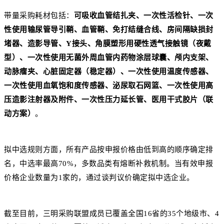
带量采购耗材包括：
可吸收血管结扎夹、一次性活检针、一次
性使用输尿管导引鞘、血管鞘、免打结缝合线、房间隔缺损封
堵器、造影导管、Y接头、角膜塑形用硬性透气接触镜（夜戴
型）、一次性使用无菌外周血管内药物涂层球囊、颅内支架、
动脉瘤夹、心脏固定器（稳定器）、一次性使用温度传感器、
一次性使用血氧饱和度传感器、泌尿取石网篮、一次性使用高
压造影注射器及附件、一次性压力延长管、医用干式胶片（联
动方案）
。
拟中选规则方面，所有产品按申报价格由低到高的顺序确定排
名，中选率最高70%，多数品类有熔断补救机制。当有效申报
价格企业数量为1家的，通过谈判议价确定拟中选企业。
截至目前，三明采购联盟成员已覆盖全国16省的35个地级市、4