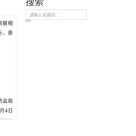
搜索
根据相
行，原
。
药监局
2月4日