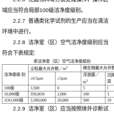
域应当符合局部
100
级洁净度级别。
2.2.7
普通类化学试剂的生产应当在清洁
环境中进行。
2.2.8
洁净室（区）空气洁净度级别应当
符合下表规定
:
表洁净室（区）空气洁净度级别
3
微生物最大允许
尘粒最大允许数／
m
洁净度级
别
浮游菌／
沉
≥
0.
5
μ
m
≥
5
μ
m
3
皿
m
100
级
3,500
0
5
l
10,000
级
350,0O0
2,000
100
3
1OO,000
级
3,500,000
20,000
500
10
2.2.9
洁净室（区）应当按照体外诊断试