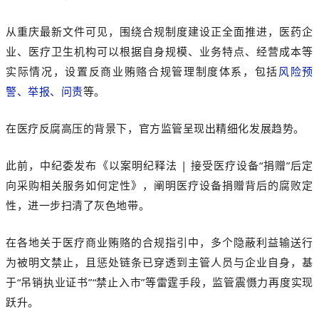
从重庆最新文件可见，围绕合规制度建设正全面推进，医药企
业、医疗卫生机构可以根据自身规模、业务特点、经营成本等
实际情况，设置反商业贿赂合规管理制度体系，包括
风险预
警、举报、问责
等。
在医疗反腐高压的背景下，官方监管呈现出精细化发展趋势。
此前，中纪委发布《以案明纪释法 | 接受医疗设备“捐赠”后定
向采购相关服务如何定性》，阐明医疗设备捐赠背后的腐败定
性，进一步扫清了灰色地带。
在各地关于医疗商业贿赂的合规指引中，多个隐蔽利益输送行
为被明文禁止，且惩处链条已穿透到主管人员与企业自身，基
于“吊销执业证书”“禁止入市”等雷霆手段，监管震慑力再度实现
跃升。